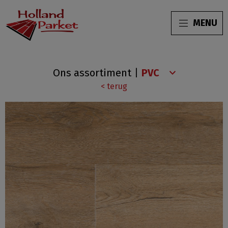
MENU
Leyton
Ons assortiment
|
Collection
< terug
Smokey