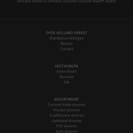
Holland Parket is officieel Cinzento Custom Made® dealer
OVER HOLLAND PARKET
Klantbeoordelingen
Nieuws
Contact
VESTIGINGEN
Amersfoort
Bussum
Ede
ASSORTIMENT
Custom Made vloeren
Houten vloeren
Traditionele vloeren
Laminaat vloeren
PVC vloeren
Kurk vloeren