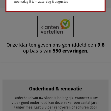
woensdag 5 t/m zaterdag 8 augustus
Onze klanten geven ons gemiddeld
een
9.8
op basis van
550
ervaringen
.
Onderhoud & renovatie
Onderhoud van uw vloer is belangrijk. Wanneer u uw
vloer goed onderhoud kan deze zeker een aantal jaren
langer mee. Laat u vloer renoveren of schuren door