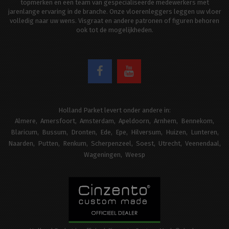
topmerken en een team van gespecialiseerde medewerkers met
jarenlange ervaring in de branche. Onze vloerenleggers leggen uw vloer
volledig naar uw wens. Visgraat en andere patronen of figuren behoren
ook tot de mogelijkheden.
Holland Parket levert onder andere in:
Almere
Amersfoort
Amsterdam
Apeldoorn
Arnhem
Bennekom
Blaricum
Bussum
Dronten
Ede
Epe
Hilversum
Huizen
Lunteren
Naarden
Putten
Renkum
Scherpenzeel
Soest
Utrecht
Veenendaal
Wageningen
Weesp