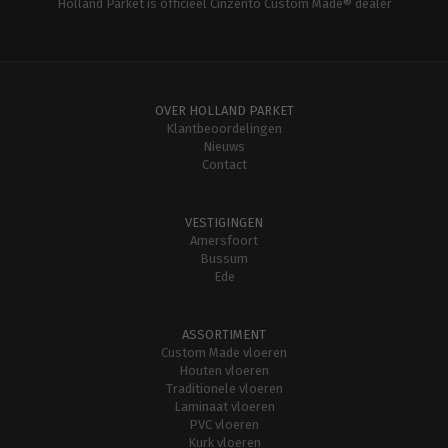
Holland Parket is officieel Cinzento Custom Made® dealer
OVER HOLLAND PARKET
Klantbeoordelingen
Nieuws
Contact
VESTIGINGEN
Amersfoort
Bussum
Ede
ASSORTIMENT
Custom Made vloeren
Houten vloeren
Traditionele vloeren
Laminaat vloeren
PVC vloeren
Kurk vloeren