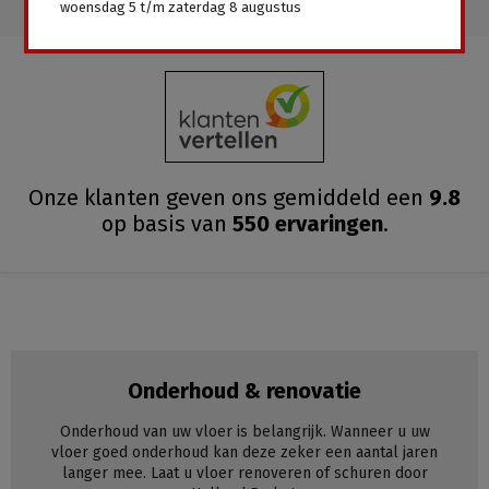
woensdag 5 t/m zaterdag 8 augustus
Onze klanten geven ons gemiddeld
een
9.8
op basis van
550
ervaringen
.
Onderhoud & renovatie
Onderhoud van uw vloer is belangrijk. Wanneer u uw
vloer goed onderhoud kan deze zeker een aantal jaren
langer mee. Laat u vloer renoveren of schuren door