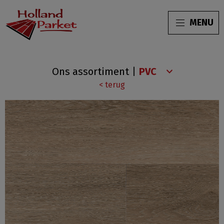
MENU
Paddington
Ons assortiment
|
Collection
< terug
Smokey