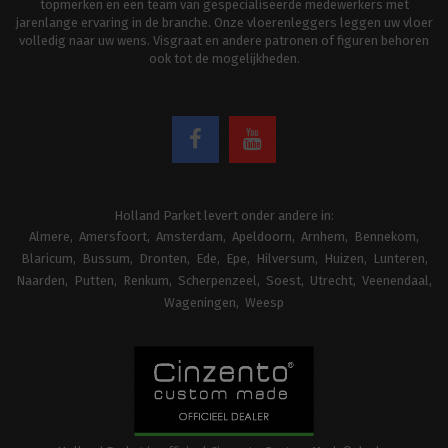
topmerken en een team van gespecialiseerde medewerkers met
jarenlange ervaring in de branche. Onze vloerenleggers leggen uw vloer
volledig naar uw wens. Visgraat en andere patronen of figuren behoren
ook tot de mogelijkheden.
Holland Parket levert onder andere in:
Almere
Amersfoort
Amsterdam
Apeldoorn
Arnhem
Bennekom
Blaricum
Bussum
Dronten
Ede
Epe
Hilversum
Huizen
Lunteren
Naarden
Putten
Renkum
Scherpenzeel
Soest
Utrecht
Veenendaal
Wageningen
Weesp