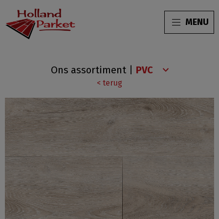
MENU
Parramatta
Ons assortiment
|
Collection
< terug
Light
grey