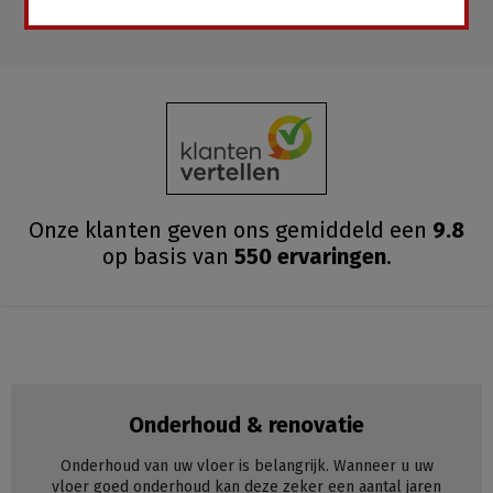
Onze klanten geven ons gemiddeld
een
9.8
op basis van
550
ervaringen
.
Onderhoud & renovatie
Onderhoud van uw vloer is belangrijk. Wanneer u uw
vloer goed onderhoud kan deze zeker een aantal jaren