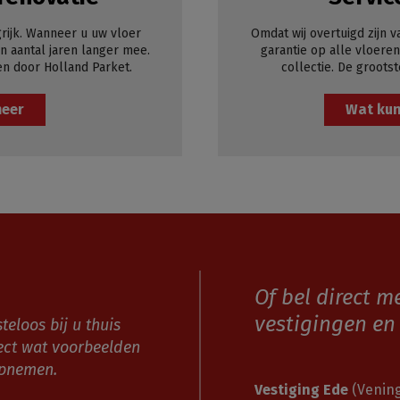
rijk. Wanneer u uw vloer
Omdat wij overtuigd zijn v
 aantal jaren langer mee.
garantie op alle vloeren
en door Holland Parket.
collectie. De grootst
meer
Wat kun
Of bel direct m
vestigingen en 
teloos bij u thuis
ect wat voorbeelden
opnemen.
Vestiging Ede
(Vening