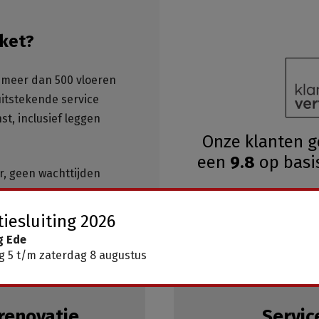
ket?
meer dan 500 vloeren
 uitstekende service
st, inclusief leggen
Onze klanten 
een
9.8
op basi
ar, geen wachttijden
iesluiting 2026
g Ede
 5 t/m zaterdag 8 augustus
renovatie
Servic