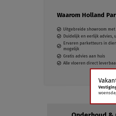
Waarom Holland Par
Uitgebreide showroom met 
Duidelijk en eerlijk advies,
Ervaren parketteurs in dien
mogelijk
Gratis advies aan huis
Alle vloeren direct leverba
Vakant
Vestigin
woensdag
Onderhoud & 