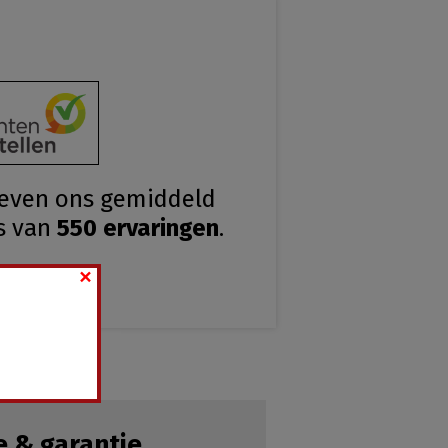
geven ons gemiddeld
s van
550
ervaringen
.
×
e & garantie