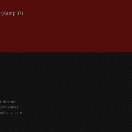
(Kamp 37)
t zich met een
jarenlange
aat en andere