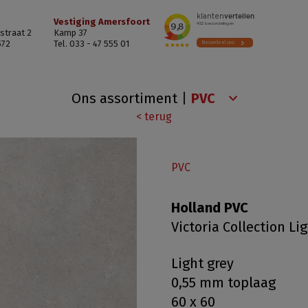
Vestiging Amersfoort
straat 2
Kamp 37
572
Tel. 033 - 47 555 01
Ons assortiment
|
< terug
PVC
Holland PVC
Victoria Collection Li
Light grey
0,55 mm toplaag
60 x 60