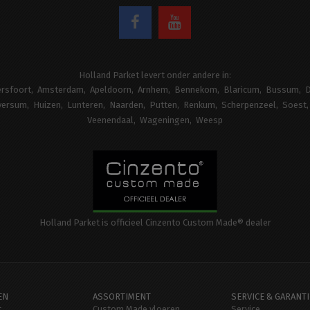
Holland Parket levert onder andere in:
rsfoort
Amsterdam
Apeldoorn
Arnhem
Bennekom
Blaricum
Bussum
D
versum
Huizen
Lunteren
Naarden
Putten
Renkum
Scherpenzeel
Soest
Veenendaal
Wageningen
Weesp
Holland Parket is officieel Cinzento Custom Made® dealer
EN
ASSORTIMENT
SERVICE & GARANTI
t
Custom Made vloeren
Service