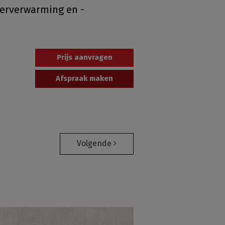
loerverwarming en -
Prijs aanvragen
Afspraak maken
Volgende