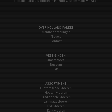
Holland Parket is officieel Cinzento Custom Made® dealer
OVER HOLLAND PARKET
Klantbeoordelingen
Nieuws
Contact
VESTIGINGEN
Amersfoort
Bussum
Ede
ASSORTIMENT
Custom Made vloeren
Houten vloeren
Traditionele vloeren
Laminaat vloeren
PVC vloeren
Kurk vloeren