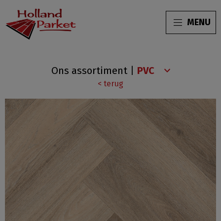
MENU
Yup
Ons assortiment
|
Collection
< terug
Light
brown
Visgraat