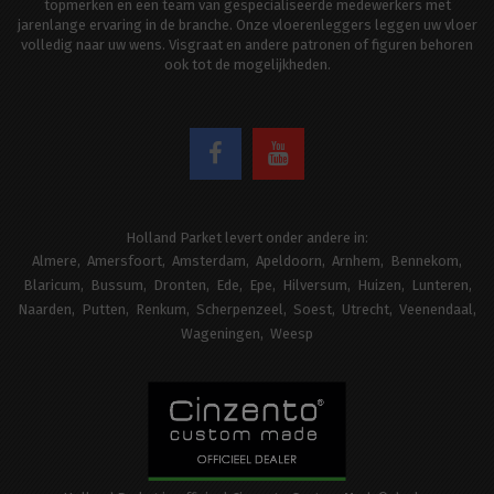
topmerken en een team van gespecialiseerde medewerkers met
jarenlange ervaring in de branche. Onze vloerenleggers leggen uw vloer
volledig naar uw wens. Visgraat en andere patronen of figuren behoren
ook tot de mogelijkheden.
Holland Parket levert onder andere in:
Almere
Amersfoort
Amsterdam
Apeldoorn
Arnhem
Bennekom
Blaricum
Bussum
Dronten
Ede
Epe
Hilversum
Huizen
Lunteren
Naarden
Putten
Renkum
Scherpenzeel
Soest
Utrecht
Veenendaal
Wageningen
Weesp