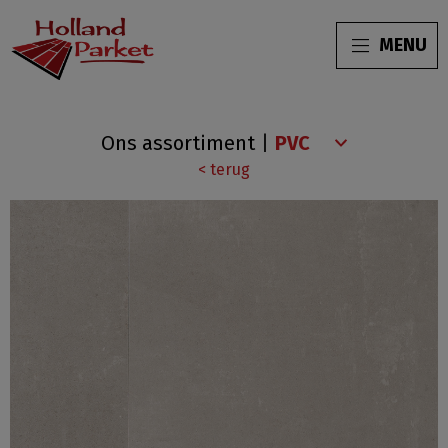
MENU
Westminster
Ons assortiment
|
Collection
< terug
Taupe