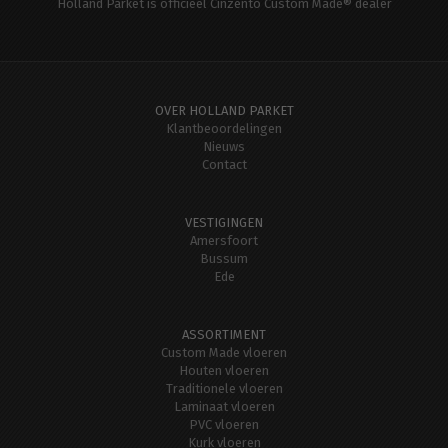
Holland Parket is officieel Cinzento Custom Made® dealer
OVER HOLLAND PARKET
Klantbeoordelingen
Nieuws
Contact
VESTIGINGEN
Amersfoort
Bussum
Ede
ASSORTIMENT
Custom Made vloeren
Houten vloeren
Traditionele vloeren
Laminaat vloeren
PVC vloeren
Kurk vloeren