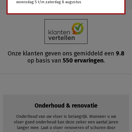
woensdag 5 t/m zaterdag 8 augustus
Onze klanten geven ons gemiddeld
een
9.8
op basis van
550
ervaringen
.
Onderhoud & renovatie
Onderhoud van uw vloer is belangrijk. Wanneer u uw
vloer goed onderhoud kan deze zeker een aantal jaren
langer mee. Laat u vloer renoveren of schuren door