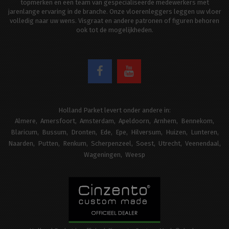
topmerken en een team van gespecialiseerde medewerkers met
jarenlange ervaring in de branche. Onze vloerenleggers leggen uw vloer
volledig naar uw wens. Visgraat en andere patronen of figuren behoren
ook tot de mogelijkheden.
Holland Parket levert onder andere in:
Almere
Amersfoort
Amsterdam
Apeldoorn
Arnhem
Bennekom
Blaricum
Bussum
Dronten
Ede
Epe
Hilversum
Huizen
Lunteren
Naarden
Putten
Renkum
Scherpenzeel
Soest
Utrecht
Veenendaal
Wageningen
Weesp