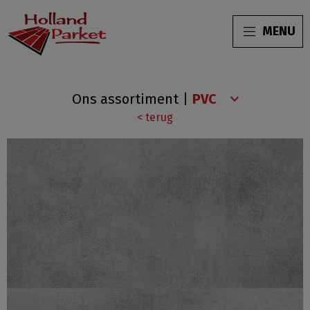
MENU
Beton
Ons assortiment
|
Design
< terug
H-
1318