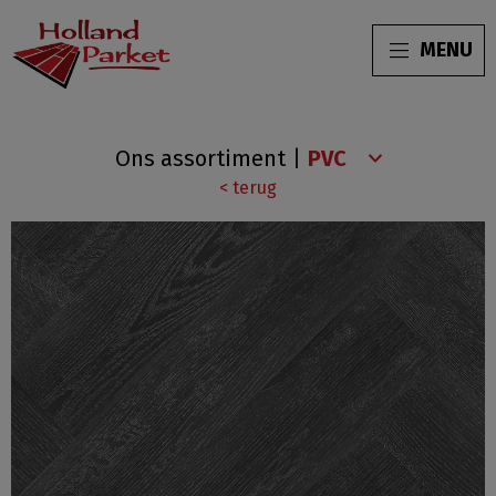
MENU
Progress
Ons assortiment
|
Visgraat
< terug
XL
H-
771311