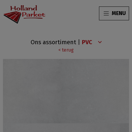
MENU
Beton
Ons assortiment
|
Design
< terug
Click
HC-
58211